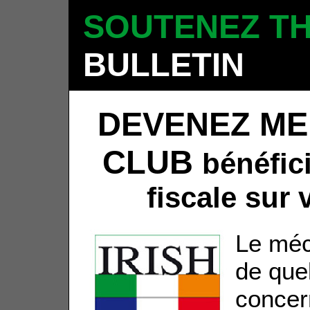
SOUTENEZ TH
BULLETIN
DEVENEZ ME
CLUB
bénéfic
fiscale sur
Le méc
de que
concer