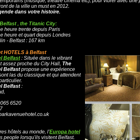
mporains (musique, théâtre cinéma etc), pour vibrer avec une 
ont de la ville un must en 2012.
égende dans votre histoire.
lfast , the Titanic City:
ne heure trente depuis Paris
ne heure et quart depuis Londres
lin - Belfast : 167 km
 HOTELS à Belfast
l Belfast
:
Située dans le vibrant
t assez proche du City Hall,
The
l Belfast
propose une expérience
ont las du classique et qui attendent
rticulier.
l Belfast
:
d,
9065 6520
17
parkavenuehotel.co.uk
res hôtels au monde, l'
Europa hotel
 people lorsqu'ils visitent Belfast.