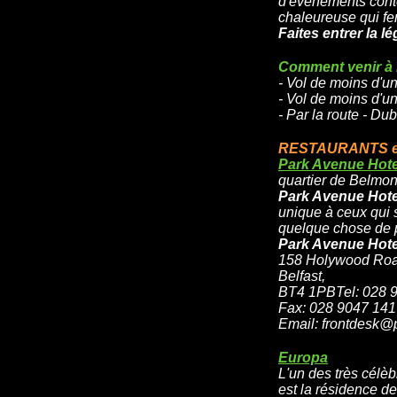
d'évènements conte
chaleureuse qui fer
Faites entrer la l
Comment venir à Be
- Vol de moins d'u
- Vol de moins d'u
- Par la route - Dub
RESTAURANTS et
Park Avenue Hote
quartier de Belmon
Park Avenue Hote
unique à ceux qui s
quelque chose de pa
Park Avenue Hote
158 Holywood Roa
Belfast,
BT4 1PBTel: 028 
Fax: 028 9047 14
Email: frontdesk@
Europa
L'un des très célèb
est la résidence des