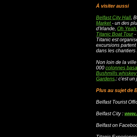
Á visiter aussi
Belfast City Hall
, 
Market
- un des pl
d'Irlande,
Oh Yeah 
Titanic Boat Tour
-
Titanic est organis
excursions partent 
dans les chantiers 
Non loin de la ville 
000
colonnes basa
Bushmills whiskey 
Garde
ns
.: c'est un
Plus au sujet de B
Belfast Tourist Offi
Belfast City :
www.b
Belfast on Facebo
Titanic Experience