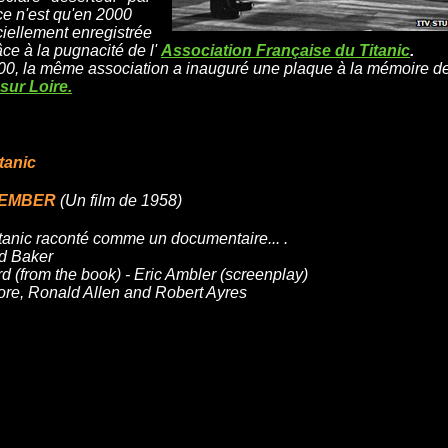
ce n'est qu'en 2000
iciellement enregistrée
ce à la pugnacité de l'
Association Française du Titanic
.
0, la même association a inauguré une plaque à la mémoire d
sur Loire.
tanic
MEMBER
(Un film de 1958)
itanic raconté comme un documentaire... .
d Baker
d (from the book) - Eric Ambler (screenplay)
ore, Ronald Allen and Robert Ayres