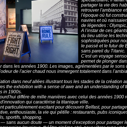
partager la vie des habi
retrouver l'ambiance e
l'époque où fut constru
navires et où naissaie
de légendes : Olympic, 
A l'instar de ces géant
du lieu utilise les tech
sophistiquées pour nous
le passé et le futur de B
sans pareil du Titanic.
C'est un voyage sensor
permet de plonger dans
er dans les années 1900. Les images, agrémentées par le sons de
 l'odeur de l'acier chaud nous immergent totalement dans l'ambi
tion dans neuf allées illustrant tous les stades de la création 
s the exhibition with a sense of awe and an understanding of
s in 1900s.
jourd'hui différe de mille manières avec celui des années 1900 r
, d'innovation qui caractérise la titanique ville.
t particulièrement excitant pour découvrir Belfast, pour partag
ive, enthousiaste, la vie qui pétille : restaurants, pubs iconiq
ls, sportifs, shopping.
 — sans aucun doute — un moment d'exception pour partager l