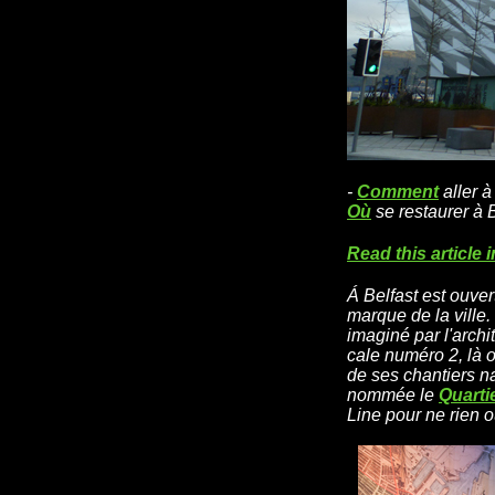
-
Comment
aller à
Où
se restaurer à B
Read this article 
Á Belfast est ouver
marque de la ville.
imaginé par l'arch
cale numéro 2, là où
de ses chantiers na
nommée le
Quartie
Line pour ne rien o