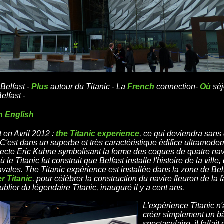
 Belfast -
Plus
autour du Titanic - La
French
connection-
Où
séj
elfast -
in English
t en Avril 2012 :
the Titanic experience
, ce qui deviendra sans
 C'est dans un superbe et très caractéristique édifice ultramode
itecte Eric Kuhne symbolisant la forme des coques de quatre navi
 le Titanic fut construit que Belfast installe l'histoire de la ville
vales. The Titanic expérience est installée dans la zone de Belf
r Titanic
, pour célébrer la construction du navire fleuron de la
ublier du légendaire Titanic, inauguré il y a cent ans.
L'expérience Titanic n'
créer simplement un b
spectaculaire, il fallai