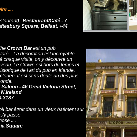
e ....
taurant)
:
Restaurant/Café - 7
ftesbury Square, Belfast, +44
The
Crown Bar
est un pub
loré... La décoration est incroyable
t à chaque visite, on y découvre un
ouveau. Le Crown est hors du temps et
torique de l'art du pub en Irlande.
ctorien, il est sans doute un des plus
monde.
Saloon - 46 Great Victoria Street,
 N.Ireland
24 3187
oli bar étroit dans un vieux batiment sur
l s'y passe
ose ....
oria Square