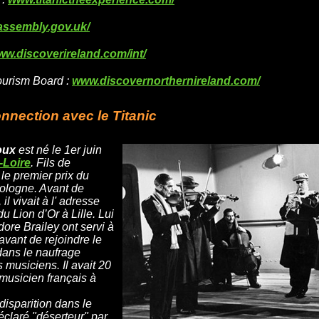
assembly.gov.uk/
w.discoverireland.com/int/
ourism Board :
www.discovernorthernireland.com/
nection avec le Titanic
oux
est né le 1er juin
-Loire
. Fils de
 le premier prix du
ologne. Avant de
 il vivait à l' adresse
u Lion d’Or à Lille. Lui
dore Brailey ont servi à
avant de rejoindre le
 dans le naufrage
 musiciens. Il avait 20
l musicien français à
disparition dans le
déclaré "déserteur" par