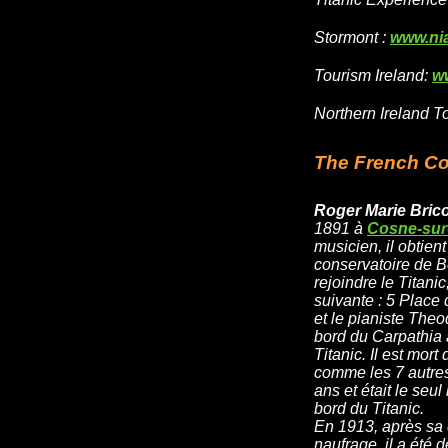
Stormont :
www.ni
Tourism Ireland:
ww
Northern Ireland T
The French Con
Roger Marie Bric
1891 à
Cosne-sur
musicien, il obtient
conservatoire de B
rejoindre le Titanic,
suivante : 5 Place d
et le pianiste Theo
bord du Carpathia 
Titanic. Il est mort
comme les 7 autres
ans et était le seu
bord du Titanic.
En 1913, après sa 
naufrage, il a été 