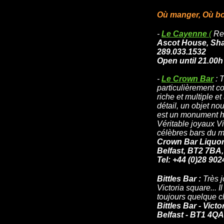
Où manger, Où boir
-
Le Cayenne
(
Res
Ascot House, Sha
289.033.1532
Open until 21.00h
-
Le Crown Bar
: 
particulièrement co
riche et multiple e
détail, un objet n
est un monument his
Véritable joyaux Vi
célèbres bars du 
Crown Bar Liquor 
Belfast, BT2 7BA,
Tel: +44 (0)28 90
Bittles Bar :
Très j
Victoria square... I
toujours quelque ch
Bittles Bar - Vict
Belfast - BT1 4QA