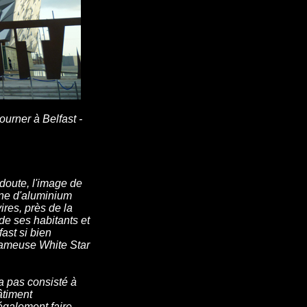
ourner à Belfast -
 doute, l'image de
rne d'aluminium
res, près de la
, de ses habitants et
ast si bien
 fameuse White Star
a pas consisté à
âtiment
t également faire