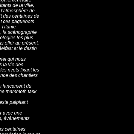
tants de la ville,
t l'atmosphère de
it des centaines de
nt ces paquebots
Titanic.
s, la scénographie
nologies les plus
 offrir au présent,
elfast et le destin
iel qui nous
 la vie des
s rivets fixant les
ance des chantiers
au lancement du
 the mammoth task
este palpitant
er avec une
ues, événements
es centaines