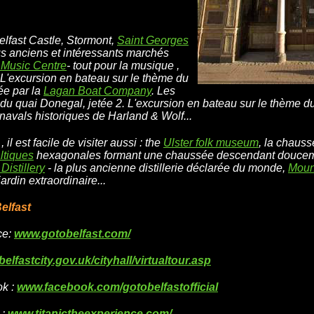
Belfast Castle, Stormont,
Saint Georges
us anciens et intéressants marchés
Music Centre
- tout pour la musique ,
 L'excursion en bateau sur le thème du
ée par la
Lagan Boat Company
. Les
du quai Donegal, jetée 2. L'excursion en bateau sur le thème du 
navals historiques de Harland & Wolf...
, il est facile de visiter aussi : the
Ulster folk museum
, la chaus
ltiques
hexagonales formant une chaussée descendant douceme
Distillery
- la plus ancienne distillerie déclarée du monde,
Moun
 jardin extraordinaire...
elfast
ce:
www.gotobelfast.com/
elfastcity.gov.uk/cityhall/virtualtour.asp
ok :
www.facebook.com/gotobelfastofficial
 :
www.titanictheexperience.com/