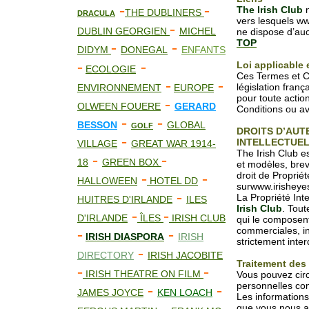
-
-
The Irish Club
n
THE DUBLINERS
DRACULA
vers lesquels www
-
DUBLIN GEORGIEN
MICHEL
ne dispose d’aucu
TOP
-
-
DIDYM
DONEGAL
ENFANTS
-
-
Loi applicable 
ECOLOGIE
Ces Termes et Co
-
-
législation franç
ENVIRONNEMENT
EUROPE
pour toute actio
-
OLWEEN FOUERE
GERARD
Conditions ou ave
-
-
BESSON
GLOBAL
GOLF
DROITS D’AUTE
-
INTELLECTUE
VILLAGE
GREAT WAR 1914-
The Irish Club es
-
-
18
GREEN BOX
et modèles, breve
-
-
droit de Propriét
HALLOWEEN
HOTEL DD
surwww.irisheyes
-
La Propriété Inte
HUITRES D'IRLANDE
ILES
Irish Club
. Tout
-
-
D'IRLANDE
ÎLES
IRISH CLUB
qui le composent
commerciales, in
-
-
IRISH DIASPORA
IRISH
strictement inter
-
DIRECTORY
IRISH JACOBITE
Traitement des
-
-
IRISH THEATRE ON FILM
Vous pouvez circ
personnelles co
-
-
JAMES JOYCE
KEN LOACH
Les informations
que vous nous a