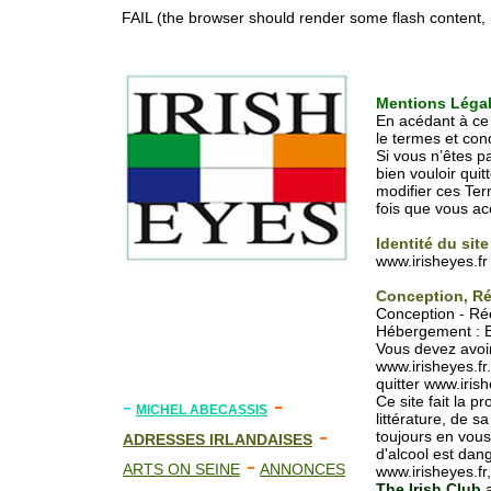
FAIL (the browser should render some flash content, n
Mentions Léga
En acédant à ce 
le termes et cond
Si vous n’êtes p
bien vouloir qui
modifier ces Ter
fois que vous ac
Identité du site
www.irisheyes.fr
Conception, Ré
Conception - Rée
Hébergement : 
Vous devez avoir
www.irisheyes.fr
quitter www.iris
-
-
Ce site fait la p
MICHEL ABECASSIS
littérature, de s
-
toujours en vou
ADRESSES IRLANDAISES
d'alcool est dan
-
ARTS ON SEINE
ANNONCES
www.irisheyes.fr,
The Irish Club
a