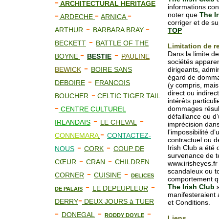
-
ARCHITECTURAL HERITAGE
informations con
-
-
-
noter que
The I
ARDECHE
ARNICA
corriger et de s
-
-
ARTHUR
BARBARA BRAY
TOP
-
BECKETT
BATTLE OF THE
Limitation de r
-
-
Dans la limite de
BOYNE
BESTIE
PAULINE
sociétés apparent
-
BEWICK
BOIRE SANS
dirigeants, admi
égard de dommage
-
DEBOIRE
FRANCOIS
(y compris, mais
-
direct ou indire
BOUCHER
CELTIC TIGER TAIL
intérêts particul
-
dommages résulta
CENTRE CULTUREL
défaillance ou d
-
-
IRLANDAIS
LE CHEVAL
imprécision dans
-
l’impossibilité d’
CONNEMARA
CONTACTEZ-
contractuel ou dé
-
-
Irish Club a été
NOUS
CORK
COUP DE
survenance de t
-
-
CŒUR
CRAN
CHILDREN
www.irisheyes.fr 
-
-
scandaleux ou to
CORNER
CUISINE
DELICES
comportement qui 
-
-
The Irish Club
s
LE DEPEUPLEUR
DE PALAIS
manifesteraient
-
DERRY
DEUX JOURS à TUER
et Conditions.
-
-
-
DONEGAL
RODDY DOYLE
Liens