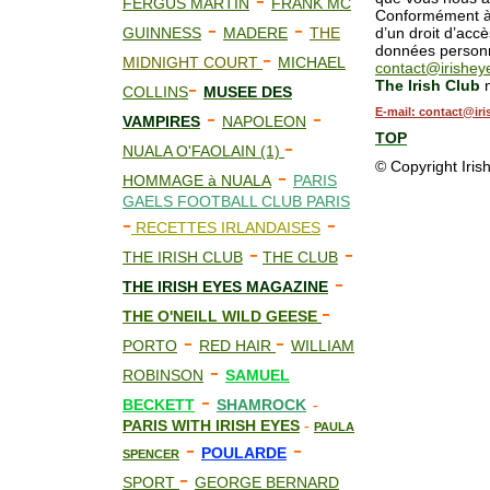
-
FERGUS MARTIN
FRANK MC
Conformément à l
-
-
GUINNESS
MADERE
THE
d’un droit d’accè
données personne
-
MIDNIGHT COURT
MICHAEL
contact@irisheye
-
The Irish Club
n
COLLINS
MUS
E
E DES
-
-
E-mail: contact@iri
VAMPIRES
NAPOLEON
TOP
-
NUALA O'FAOLAIN (1)
© Copyright Iris
-
HOMMAGE à NUALA
PARIS
GAELS FOOTBALL CLUB PARIS
-
-
RECETTES IRLANDAISES
-
-
THE IRISH CLUB
THE CLUB
-
THE IRISH EYES MAGAZINE
-
THE O'NEILL WILD GEESE
-
-
PORTO
RED HAIR
WILLIAM
-
ROBINSON
SAMUEL
-
BECKETT
SHAMROCK
-
PARIS WITH IRISH EYES
-
PAULA
-
-
POULARDE
SPENCER
-
SPORT
GEORGE BERNARD