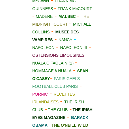
-
McCANN
FRANK MC
-
GUINNESS
FRANK McCOURT
-
-
-
MADERE
MALBEC
THE
-
MIDNIGHT COURT
MICHAEL
-
COLLINS
MUS
E
E DES
-
-
VAMPIRES
NANCY
-
-
NAPOLEON
NAPOLEON III
-
OSTENSIONS LIMOUSINES
-
NUALA O'FAOLAIN (1)
-
HOMMAGE à NUALA
SEAN
-
O'CASEY
PARIS GAELS
-
FOOTBALL CLUB PARIS
-
PORNIC
RECETTES
-
IRLANDAISES
THE IRISH
-
-
CLUB
THE CLUB
THE IRISH
-
EYES MAGAZINE
BARACK
-
OBAMA
THE O'NEILL WILD