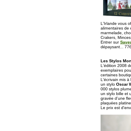
L'Irlande vous of
alimentaires de 
marmelade, choco
Crakers, Minces
Entrer sur
Saveu
dépaysant... 776
Les Stylos Mon
L'édition 2008 d
exemplaires pour
certaines boutiq
L'écrivain mis à 
un stylo
Oscar 
000 stylos plume
un stylo bille e
gravée d’une fle
plaquées platine
Le prix est d'en