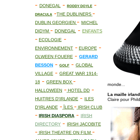
-
-
-
DONEGAL
RODDY DOYLE
-
-
THE DUBLINERS
DRACULA
-
DUBLIN GEORGIEN
MICHEL
-
-
DIDYM
DONEGAL
ENFANTS
-
-
ECOLOGIE
-
-
ENVIRONNEMENT
EUROPE
-
OLWEEN FOUERE
GERARD
-
-
BESSON
GLOBAL
GOLF
-
VILLAGE
GREAT WAR 1914-
-
-
18
GREEN BOX
monde...
-
-
HALLOWEEN
HOTEL DD
La maille irlan
-
HUITRES D'IRLANDE
ILES
Claire pour Phild
-
-
D'IRLANDE
ÎLES
IRISH CLUB
-
-
IRISH DIASPORA
IRISH
-
DIRECTORY
IRISH JACOBITE
-
-
IRISH THEATRE ON FILM