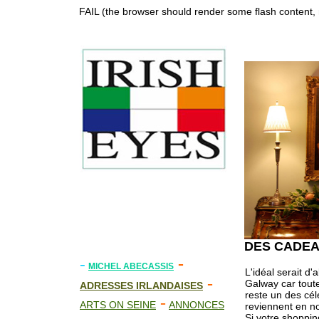
FAIL (the browser should render some flash content, n
DES CADEA
-
-
MICHEL ABECASSIS
L'idéal serait d'
-
Galway car toute
ADRESSES IRLANDAISES
reste un des cél
-
ARTS ON SEINE
ANNONCES
reviennent en no
Si votre shoppin