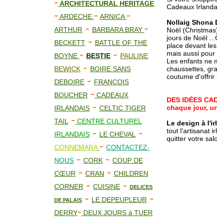
-
ARCHITECTURAL HERITAGE
Cadeaux Irlanda
-
-
-
ARDECHE
ARNICA
Nollaig Shona 
-
-
ARTHUR
BARBARA BRAY
Noël (Christmas)
jours de Noël ..
-
BECKETT
BATTLE OF THE
place devant les
-
-
mais aussi pour 
BOYNE
BESTIE
PAULINE
Les enfants ne 
-
BEWICK
BOIRE SANS
chaussettes, gr
coutume d'offrir
-
DEBOIRE
FRANCOIS
-
BOUCHER
CADEAUX
DES IDÉES CA
-
chaque jour, un
IRLANDAIS
CELTIC TIGER
-
TAIL
CENTRE CULTUREL
Le design à l'i
-
-
tout l'artisanat 
IRLANDAIS
LE CHEVAL
quitter votre salo
-
CONNEMARA
CONTACTEZ-
-
-
NOUS
CORK
COUP DE
-
-
CŒUR
CRAN
CHILDREN
-
-
CORNER
CUISINE
DELICES
-
-
LE DEPEUPLEUR
DE PALAIS
-
DERRY
DEUX JOURS à TUER