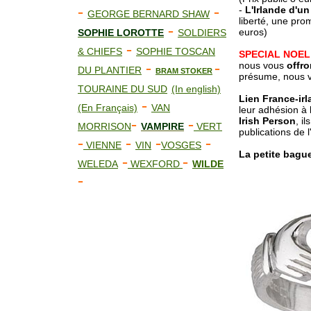
-
-
-
L'Irlande d'un 
GEORGE BERNARD SHAW
liberté, une pro
-
euros)
SOPHIE LOROTTE
SOLDIERS
-
& CHIEFS
SOPHIE TOSCAN
SPECIAL NOEL
-
-
nous vous
offro
DU PLANTIER
BRAM STOKER
présume, nous 
TOURAINE DU SUD
(In english)
Lien France-ir
-
(En Français)
VAN
leur adhésion à 
-
-
Irish Person
, i
MORRISON
VAMPIRE
VERT
publications de l
-
-
-
-
VIENNE
VIN
VOSGES
La petite bagu
-
-
WELEDA
WEXFORD
WILDE
-