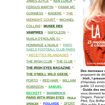
-
-
JAMES JOYCE
KEN LOACH
-
FERGUS MARTIN
FRANK MC
-
-
GUINNESS
MADERE
THE
-
MIDNIGHT COURT
MICHAEL
-
COLLINS
MUS
E
E DES
-
-
VAMPIRES
NAPOLEON
-
NUALA O'FAOLAIN (1)
-
HOMMAGE à NUALA
PARIS
GAELS FOOTBALL CLUB PARIS
-
-
RECETTES IRLANDAISES
-
-
THE IRISH CLUB
THE CLUB
-
THE IRISH EYES MAGAZINE
Des morceaux d
-
THE O'NEILL WILD GEESE
proposent de déc
-
Irish, I presu
-
-
PORTO
RED HAIR
WILLIAM
d'Irlandais inni
-
public 13 euros)
ROBINSON
SAMUEL
-
Guide des rece
-
BECKETT
SHAMROCK
-
vous donnent leu
Ongaro, Pascal N
PARIS WITH IRISH EYES
-
PAULA
Pitré, Eric Briffa
-
-
SPORT
POULARDE
SPENCER
(Prix public 8 eu