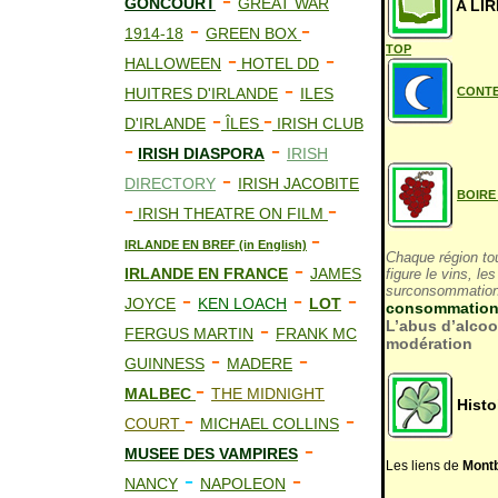
-
GONCOURT
GREAT WAR
A LIR
-
-
1914-18
GREEN BOX
TOP
-
-
HALLOWEEN
HOTEL DD
-
CONTE
HUITRES D'IRLANDE
ILES
-
-
D'IRLANDE
ÎLES
IRISH CLUB
-
-
IRISH DIASPORA
IRISH
-
DIRECTORY
IRISH JACOBITE
BOIRE
-
-
IRISH THEATRE ON FILM
-
IRLANDE EN BREF (in English)
Chaque région tou
-
IRLANDE EN FRANCE
JAMES
figure le vins, le
surconsommation 
-
-
-
JOYCE
KEN LOACH
LOT
consommation
-
L’abus d’alcoo
FERGUS MARTIN
FRANK MC
modération
-
-
GUINNESS
MADERE
-
MALBEC
THE MIDNIGHT
Histo
-
-
COURT
MICHAEL COLLINS
-
MUS
E
E DES VAMPIRES
Les liens de
Montb
-
-
NANCY
NAPOLEON