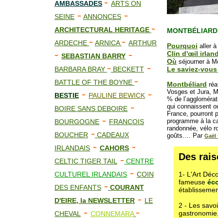
-
AMBASSADES
ARTS ON
-
-
SEINE
ANNONCES
-
ARCHITECTURAL HERITAGE
MONTBÉLIARD,
-
-
ARDECHE
ARNICA
ARTHUR
Pourquoi
aller à
-
-
Clin d'œil irlan
SEBASTIAN BARRY
Où
séjourner à Mo
-
-
BARBARA BRAY
BECKETT
Le saviez-vous
-
BATTLE OF THE BOYNE
Montbéliard
réaf
-
-
Vosges et Jura, M
BESTIE
PAULINE BEWICK
% de l’agglomérat
-
qui connaissent ou
BOIRE SANS DEBOIRE
France, pourront 
-
programme à la ca
BOURGOGNE
FRANCOIS
randonnée, vélo ro
-
BOUCHER
CADEAUX
goûts….
Par
Gaël
-
-
IRLANDAIS
CAHORS
Des rais
-
CELTIC TIGER TAIL
CENTRE
-
CULTUREL IRLANDAIS
COIN
1- L'Art Déco
fameuse
éco
-
DES ENFANTS
COURANT
établissement
-
D'EIRE, la NEWSLETTER
LE
2 - Les savo
-
-
gastronomie,
CHEVAL
CONNEMARA