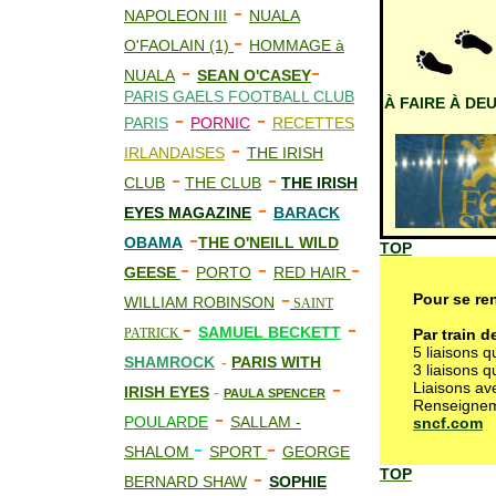
-
NAPOLEON III
NUALA
-
O'FAOLAIN (1)
HOMMAGE à
-
-
NUALA
SEAN O'CASEY
PARIS GAELS FOOTBALL CLUB
À FAIRE À DE
-
-
PARIS
PORNIC
RECETTES
-
IRLANDAISES
THE IRISH
-
-
CLUB
THE CLUB
THE IRISH
-
EYES MAGAZINE
BARACK
-
OBAMA
THE O'NEILL WILD
TOP
-
-
-
GEESE
PORTO
RED HAIR
-
Pour se re
WILLIAM ROBINSON
SAINT
-
-
SAMUEL BECKETT
PATRICK
Par train d
5 liaisons 
SHAMROCK
PARIS WITH
-
3 liaisons 
-
Liaisons av
IRISH EYES
-
PAULA SPENCER
Renseignem
-
POULARDE
SALLAM -
sncf.com
-
-
SHALOM
SPORT
GEORGE
-
TOP
BERNARD SHAW
SOPHIE