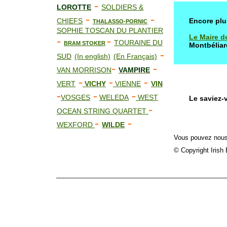
-
LOROTTE
SOLDIERS &
-
-
CHIEFS
Encore plu
THALASSO-PORNIC
SOPHIE TOSCAN DU PLANTIER
Le Maire d
-
-
TOURAINE DU
BRAM STOKER
Montbéliar
-
SUD
(In english)
(En Français)
-
-
VAN MORRISON
VAMPIRE
-
-
-
VERT
VICHY
VIENNE
VIN
-
-
-
VOSGES
WELEDA
WEST
Le saviez-
-
OCEAN STRING QUARTET
-
-
WEXFORD
WILDE
Vous pouvez nous 
© Copyright Irish