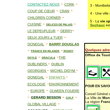
-
-
CONTACTEZ-NOUS
CORK
3 - Montbelia
-
-
COUP DE CŒUR
CRAN
4 - Une ville
-
CHILDREN CORNER
5 - La
vie s
-
-
CUISINE
DELICES DE PALAIS
Sochaux
est
-
-
LE DEPEUPLEUR
DERRY
-
DEUX JOURS à TUER
-
DONEGAL
BARRY DOUGLAS
-
-
Quelques adre
FRANCE EN IRLANDE
RODDY
Office de Tou
-
-
THE
DOYLE
DRACULA
-
DUBLINERS
DUBLIN
-
-
GEORGIEN
MICHEL DIDYM
-
-
DONEGAL
ENFANTS
-
ECOLOGIE
ENVIRONNEMENT
POUR EN SAVOIR
-
-
:
EUROPE
OLWEEN FOUERE
Conseil Général 
-
-
-
GERARD BESSON
La Ville de
Mont
GOLF
La région
Fran
-
GLOBAL VILLAGE