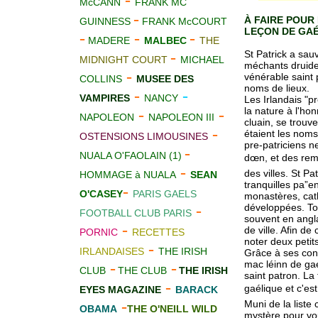
-
McCANN
FRANK MC
-
À FAIRE POUR
GUINNESS
FRANK McCOURT
LEÇON DE GAÉ
-
-
-
MADERE
MALBEC
THE
-
St Patrick a sauv
MIDNIGHT COURT
MICHAEL
méchants druide
-
vénérable saint
COLLINS
MUS
E
E DES
noms de lieux.
-
-
VAMPIRES
NANCY
Les Irlandais "pr
la nature à l'hon
-
-
NAPOLEON
NAPOLEON III
cluain, se trouv
-
étaient les noms
OSTENSIONS LIMOUSINES
pre-patriciens n
-
NUALA O'FAOLAIN (1)
dœn, et des remp
-
des villes. St P
HOMMAGE à NUALA
SEAN
tranquilles pa”ens
-
O'CASEY
PARIS GAELS
monastères, cath
-
développées. Tou
FOOTBALL CLUB PARIS
souvent en angla
-
de ville. Afin d
PORNIC
RECETTES
noter deux petits
-
IRLANDAISES
THE IRISH
Grâce à ses conn
mac léinn de ga
-
-
CLUB
THE CLUB
THE IRISH
saint patron. La
-
gaélique et c'es
EYES MAGAZINE
BARACK
-
Muni de la liste
OBAMA
THE O'NEILL WILD
mystère pour vo