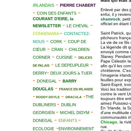
Mais qui était S
-
IRLANDAIS
PIERRE CHABERT
Enlevé par des p
-
-
COIN DES ENFANTS
enfui, il y revie
COURANT D'EIRE, la
shamrock
, pet
-
-
officiel en étant 
NEWSLETTER
LE CHEVAL
-
Saint Patrick, qu
CONNEMARA
CONTACTEZ-
pêcheurs françai
-
-
NOUS
CORK
COUP DE
La vie de ce fil
-
-
La légende dit qu
CŒUR
CRAN
CHILDREN
envoyé comme es
-
-
Slaney. Pendant 
CORNER
CUISINE
DELICES
Pape Célestin Ie
-
-
LE DEPEUPLEUR
afin qu'il les co
DE PALAIS
chrétienne. C'es
-
DERRY
DEUX JOURS à TUER
l'imagerie irland
-
-
feuilles pour exp
DONEGAL
BARRY
Saint-Esprit, tr
-
DOUGLAS
Voici les tradit
FRANCE EN IRLANDE
contre le vent U
-
-
-
THE
RODDY DOYLE
DRACULA
toujours être en
-
aimez Puissiez-v
DUBLINERS
DUBLIN
En 'Irlande, la S
-
-
GEORGIEN
MICHEL DIDYM
d'une multitude 
communautés irl
-
-
DONEGAL
ENFANTS
Chicago
, la ri
-
rue.
ECOLOGIE
ENVIRONNEMENT