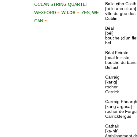
-
Baile çtha Cliath
OCEAN STRING QUARTET
[bi-le aha cli-ah]
-
-
WEXFORD
WILDE
YES, WE
ville du gué des
-
Dublin
CAN
Béal
[bél]
bouche (d'un fle
bel
Béal Feirste
[béal feir-ste]
bouche du banc
Belfast
Carraig
[karig]
rocher
Carrick
Carraig Fhearg
[karig argasa]
rocher de Fergu
Carrickfergus
Cathair
[ka-hir]
établissement de