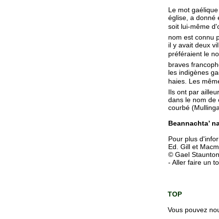
Le mot gaéliqu
église, a donné 
soit lui-même d'
nom est connu p
il y avait deux 
préféraient le 
braves francopho
les indigènes ga
haies. Les même
Ils ont par aille
dans le nom de c
courbé (Mullinga
Beannachta’ na 
Pour plus d'info
Ed. Gill et Macmi
© Gael Staunton 
- Aller faire un 
TOP
Vous pouvez nous