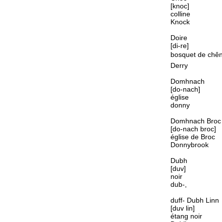
[knoc]
colline
Knock
Doire
[di-re]
bosquet de chê
Derry
Domhnach
[do-nach]
église
donny
Domhnach Broc
[do-nach broc]
église de Broc
Donnybrook
Dubh
[duv]
noir
dub-,
duff- Dubh Linn
[duv lin]
étang noir