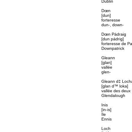
Dublin
Dœn
[dun]
forteresse
dun-, down-
Dœn Pádraig
[dun pádrig]
forteresse de Pa
Downpatrick
Gleann
[glan]
vallée
glen-
Gleann d‡ Loch
[glan d™ loka]
vallée des deux 
Glendalough
Inis
[in-is]
île
Ennis
Loch