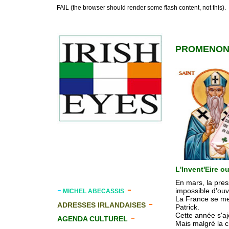
FAIL (the browser should render some flash content, not this).
PROMENONS
L'Invent'Eire o
En mars, la pres
-
-
impossible d'ouv
MICHEL ABECASSIS
La France se met 
-
ADRESSES IRLANDAISES
Patrick.
-
Cette année s'ajo
AGENDA CULTUREL
Mais malgré la cr