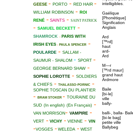
-
-
-
intelligibles.
GEESE
PORTO
RED HAIR
-
WILLIAM ROBINSON
ROI
Gaélique
-
-
[Phonétique]
RENÉ
SAINTS
SAINT PATRICK
Signification
-
-
Anglais
SAMUEL BECKETT
SHAMROCK
PARIS WITH
-
Ard
[™rd]
-
IRISH EYES
-
PAULA SPENCER
haut
-
ard-
POULARDE
SALLAM -
Ard
-
-
SAUMUR - SHALOM
SPORT
M—r
-
GEORGE BERNARD SHAW
[™rd maur]
-
grand haut
SOPHIE LOROTTE
SOLDIERS
Ardmore
-
-
& CHIEFS
THALASSO-PORNIC
Baile
SOPHIE TOSCAN DU PLANTIER
[bi-le]
-
-
TOURAINE DU
BRAM STOKER
ville
-
bally-
SUD
(In english)
(En Français)
-
-
balli-, balla- Bai
VAN MORRISON
VAMPIRE
[bi-le bag]
-
-
-
VERT
VICHY
VIENNE
VIN
petite ville
-
-
-
Ballybeg
VOSGES
WELEDA
WEST