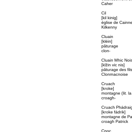
Caher
Cil
[kil kinig]
église de Cainn
Kilkenny
Cluain
[kléin]
pâturage
clon-
Cluain Mhic Noi
[klžin vic nis]
pâturage des fil
Clonmacnoise
Cruach
[kroke]
montagne (lit. la
croagh-
Cruach Phádrai
[kroke fádrik]
montagne de Pat
croagh Patrick
Cnoc