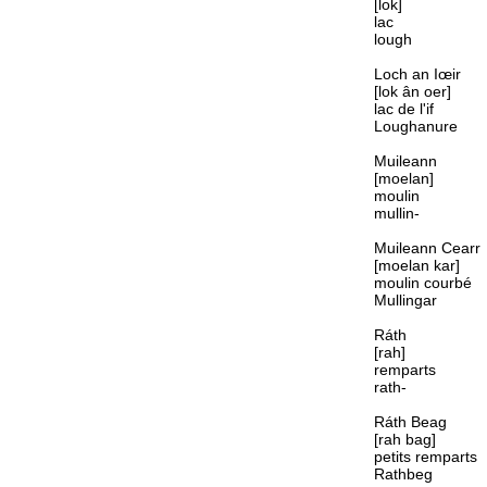
[lok]
lac
lough
Loch an Iœir
[lok ân oer]
lac de l'if
Loughanure
Muileann
[moelan]
moulin
mullin-
Muileann Cearr
[moelan kar]
moulin courbé
Mullingar
Ráth
[rah]
remparts
rath-
Ráth Beag
[rah bag]
petits remparts
Rathbeg