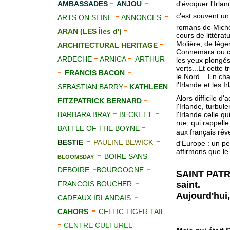
-
-
AMBASSADES
ANJOU
d'évoquer l'Irlan
-
-
c'est souvent un 
ARTS ON SEINE
ANNONCES
-
romans de Michel
ARAN (LES Îles d')
cours de littéra
-
Molière, de lége
ARCHITECTURAL HERITAGE
Connemara ou cel
-
-
ARDECHE
ARNICA
ARTHUR
les yeux plongés
verts...Et cette 
-
-
FRANCIS BACON
le Nord... En ch
-
l'Irlande et les I
SEBASTIAN BARRY
KATHLEEN
-
Alors difficile d
FITZPATRICK BERNARD
l'Irlande, turbul
-
-
BARBARA BRAY
BECKETT
l'Irlande celle q
rue, qui rappell
-
BATTLE OF THE BOYNE
aux français rê
-
-
BESTIE
PAULINE BEWICK
d'Europe : un pe
affirmons que le 
-
BOIRE SANS
BLOOMSDAY
-
-
DEBOIRE
BOURGOGNE
SAINT PATRI
-
FRANCOIS BOUCHER
saint.
-
Aujourd'hui,
CADEAUX IRLANDAIS
-
CAHORS
CELTIC TIGER TAIL
-
CENTRE CULTUREL