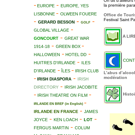
On dit d'ailleur
-
-
la première para
EUROPE
EUROPE, YES
-
LISBONNE
OLWEEN FOUERE
Office de Touri
-
-
-
Festival Saint Pa
GERARD BESSON
GOLF
-
GLOBAL VILLAGE
-
A LIR
GONCOURT
GREAT WAR
-
-
1914-18
GREEN BOX
-
-
HALLOWEEN
HOTEL DD
CONT
-
HUITRES D'IRLANDE
ILES
-
-
D'IRLANDE
ÎLES
IRISH CLUB
L’abus d’alcoo
-
-
modération
IRISH DIASPORA
IRISH
-
DIRECTORY
IRISH JACOBITE
-
-
Histo
IRISH THEATRE ON FILM
-
IRLANDE EN BREF (in English)
-
IRLANDE EN FRANCE
JAMES
-
-
-
JOYCE
KEN LOACH
LOT
-
FERGUS MARTIN
COLUM