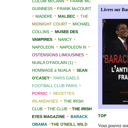
-
COLUM McCANN
FRANK MC
-
GUINNESS
FRANK McCOURT
Livres sur B
-
-
-
MADERE
MALBEC
THE
-
MIDNIGHT COURT
MICHAEL
-
COLLINS
MUS
E
E DES
-
-
VAMPIRES
NANCY
-
-
NAPOLEON
NAPOLEON III
-
OSTENSIONS LIMOUSINES
-
NUALA O'FAOLAIN (1)
-
HOMMAGE à NUALA
SEAN
-
O'CASEY
PARIS GAELS
-
FOOTBALL CLUB PARIS
-
PORNIC
RECETTES
-
IRLANDAISES
THE IRISH
-
-
CLUB
THE CLUB
THE IRISH
-
TOP
EYES MAGAZINE
BARACK
-
OBAMA
THE O'NEILL WILD
Vous pouvez nous