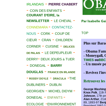
-
IRLANDAIS
PIERRE CHABERT
-
-
COIN DES ENFANTS
COURANT D'EIRE, la
-
-
NEWSLETTER
LE CHEVAL
Par Isabelle G
-
CONNEMARA
CONTACTEZ-
-
-
TOP
NOUS
CORK
COUP DE
-
-
CŒUR
CRAN
CHILDREN
Plus sur Bar
-
-
CORNER
CUISINE
DELICES
-
-
- Obama Famil
LE DEPEUPLEUR
DE PALAIS
- Moneygall, 
-
DERRY
DEUX JOURS à TUER
ou
TIMES
BBC
-
-
- Un musée 
DONEGAL
BARRY
-
DOUGLAS
- Revivez l'inv
FRANCE EN IRLANDE
-
-
-
THE
RODDY DOYLE
DRACULA
Retrouvez les 
-
DUBLINERS
DUBLIN
-
-
George Washing
GEORGIEN
MICHEL DIDYM
Knox Polk
, 11th
-
-
Johnson
, 17th p
DONEGAL
ENFANTS
Alan Arthur
, 21s
-
89, 1893-97
Benj
ECOLOGIE
ENVIRONNEMENT
President 1897-