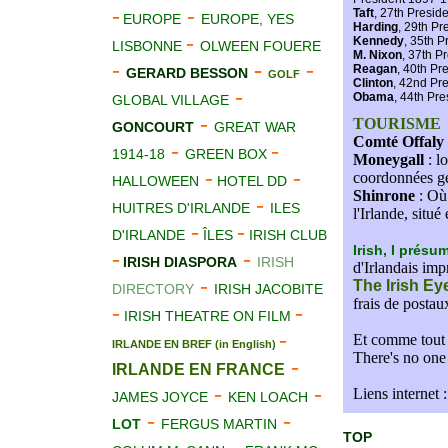
-
-
Taft
, 27th Presid
EUROPE
EUROPE, YES
Harding
, 29th Pr
-
Kennedy
, 35th 
LISBONNE
OLWEEN FOUERE
M. Nixon
, 37th P
-
-
-
Reagan
, 40th Pr
GERARD BESSON
GOLF
Clinton
, 42nd Pr
-
Obama
, 44th Pr
GLOBAL VILLAGE
-
TOURISME
GONCOURT
GREAT WAR
Comté Offaly
-
-
1914-18
GREEN BOX
Moneygall
: l
-
-
coordonnées gé
HALLOWEEN
HOTEL DD
Shinrone
: Où 
-
HUITRES D'IRLANDE
ILES
l'Irlande, situ
-
-
D'IRLANDE
ÎLES
IRISH CLUB
Irish, I présu
-
-
IRISH DIASPORA
IRISH
d'Irlandais im
-
The Irish Ey
DIRECTORY
IRISH JACOBITE
frais de postau
-
-
IRISH THEATRE ON FILM
-
Et comme tout 
IRLANDE EN BREF (in English)
There's no one
-
IRLANDE EN FRANCE
-
-
Liens internet :
JAMES JOYCE
KEN LOACH
-
-
LOT
FERGUS MARTIN
TOP