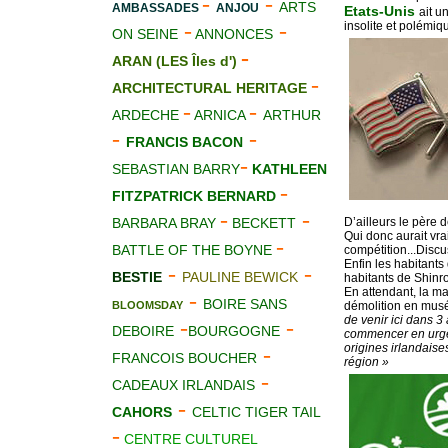
-
-
ARTS
AMBASSADES
ANJOU
Etats-Unis
ait u
-
-
insolite et polémiq
ON SEINE
ANNONCES
-
ARAN (LES Îles d')
-
ARCHITECTURAL HERITAGE
-
-
ARDECHE
ARNICA
ARTHUR
-
-
FRANCIS BACON
-
SEBASTIAN BARRY
KATHLEEN
-
FITZPATRICK BERNARD
-
-
BARBARA BRAY
BECKETT
D’ailleurs le père
Qui donc aurait vra
-
BATTLE OF THE BOYNE
compétition...Discu
Enfin les habitants
-
-
BESTIE
PAULINE BEWICK
habitants de Shinr
En attendant, la m
-
BOIRE SANS
BLOOMSDAY
démolition en musé
de venir ici dans 3
-
-
DEBOIRE
BOURGOGNE
commencer en urgen
origines irlandais
-
FRANCOIS BOUCHER
région »
-
CADEAUX IRLANDAIS
-
CAHORS
CELTIC TIGER TAIL
-
CENTRE CULTUREL