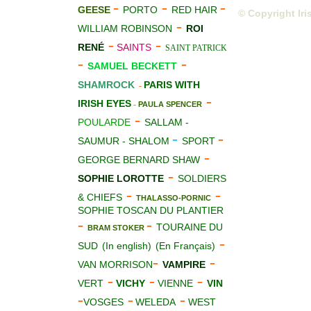
-
-
-
GEESE
PORTO
RED HAIR
© Copyright Iri
-
WILLIAM ROBINSON
ROI
-
-
RENÉ
SAINTS
SAINT PATRICK
-
-
SAMUEL BECKETT
SHAMROCK
PARIS WITH
-
-
IRISH EYES
-
PAULA SPENCER
-
POULARDE
SALLAM -
-
-
SAUMUR - SHALOM
SPORT
-
GEORGE BERNARD SHAW
-
SOPHIE LOROTTE
SOLDIERS
-
-
& CHIEFS
THALASSO-PORNIC
SOPHIE TOSCAN DU PLANTIER
-
-
TOURAINE DU
BRAM STOKER
-
SUD
(In english)
(En Français)
-
-
VAN MORRISON
VAMPIRE
-
-
-
VERT
VICHY
VIENNE
VIN
-
-
-
VOSGES
WELEDA
WEST