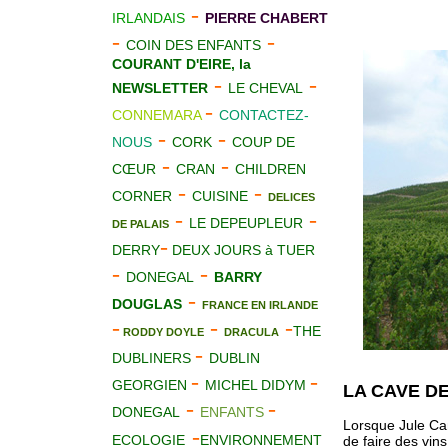
-
IRLANDAIS
PIERRE CHABERT
-
-
COIN DES ENFANTS
COURANT D'EIRE, la
-
-
NEWSLETTER
LE CHEVAL
-
CONNEMARA
CONTACTEZ-
-
-
NOUS
CORK
COUP DE
-
-
CŒUR
CRAN
CHILDREN
-
-
CORNER
CUISINE
DELICES
-
-
LE DEPEUPLEUR
DE PALAIS
-
DERRY
DEUX JOURS à TUER
-
-
DONEGAL
BARRY
-
DOUGLAS
FRANCE EN IRLANDE
-
-
-
THE
RODDY DOYLE
DRACULA
-
DUBLINERS
DUBLIN
-
-
GEORGIEN
MICHEL DIDYM
LA CAVE DE 
-
-
DONEGAL
ENFANTS
Lorsque Jule Cam
-
ECOLOGIE
ENVIRONNEMENT
de faire des vin