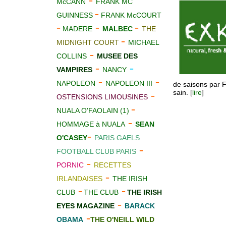
-
McCANN
FRANK MC
-
GUINNESS
FRANK McCOURT
-
-
-
MADERE
MALBEC
THE
-
MIDNIGHT COURT
MICHAEL
-
COLLINS
MUS
E
E DES
-
-
VAMPIRES
NANCY
-
-
NAPOLEON
NAPOLEON III
de saisons par Fr
sain. [
lire
]
-
OSTENSIONS LIMOUSINES
-
NUALA O'FAOLAIN (1)
-
HOMMAGE à NUALA
SEAN
-
O'CASEY
PARIS GAELS
-
FOOTBALL CLUB PARIS
-
PORNIC
RECETTES
-
IRLANDAISES
THE IRISH
-
-
CLUB
THE CLUB
THE IRISH
-
EYES MAGAZINE
BARACK
-
OBAMA
THE O'NEILL WILD